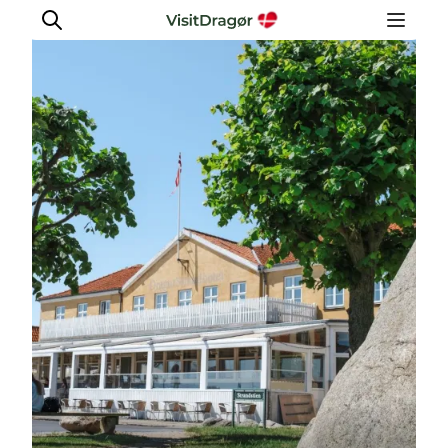
Oplev
Kultur & Historie
Byliv & Mad
Natur & Friluftsliv
For børn
Praktisk