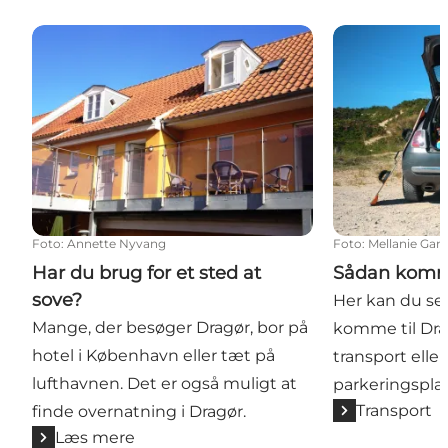
Har du brug for et sted at sove?
Sådan kommer 
Foto
:
Annette Nyvang
Foto
:
Mellanie Gan
Har du brug for et sted at
Sådan komme
sove?
Her kan du se
Mange, der besøger Dragør, bor på
komme til Dra
hotel i København eller tæt på
transport eller 
lufthavnen. Det er også muligt at
parkeringspla
Transport
finde overnatning i Dragør.
Læs mere