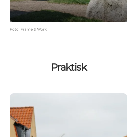
Foto
:
Frame & Work
Praktisk
Planlæg din ferie