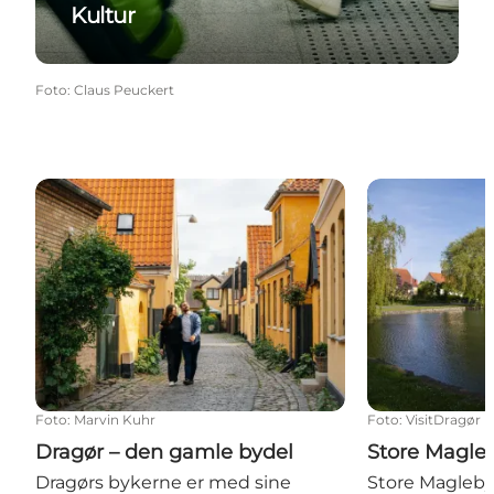
Kultur
Foto
:
Claus Peuckert
Dragør – den gamle bydel
Store Magleb
Foto
:
Marvin Kuhr
Foto
:
VisitDragør
Dragør – den gamle bydel
Store Magle
Dragørs bykerne er med sine
Store Magleb