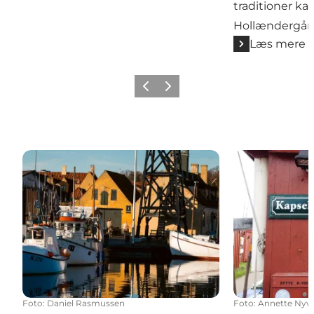
traditioner ka
Hollændergår
Læs mere
Forrige billede
Næste billede
Dragør gamle havn
De skjulte per
Foto
:
Daniel Rasmussen
Foto
:
Annette Nyv