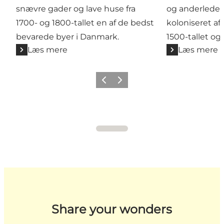
snævre gader og lave huse fra
og anderledes 
1700- og 1800-tallet en af de bedst
koloniseret af
bevarede byer i Danmark.
1500-tallet og 
Læs mere
Læs mere
Forrige billede
Næste billede
Share your wonders