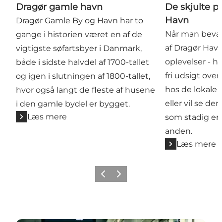
Dragør gamle havn
De skjulte p
Havn
Dragør Gamle By og Havn har to
Når man bevæg
gange i historien været en af de
af Dragør Havn
vigtigste søfartsbyer i Danmark,
oplevelser - h
både i sidste halvdel af 1700-tallet
fri udsigt ove
og igen i slutningen af 1800-tallet,
hos de lokale 
hvor også langt de fleste af husene
eller vil se de
i den gamle bydel er bygget.
Læs mere
som stadig er i 
anden.
Læs mere
Forrige billede
Næste billede