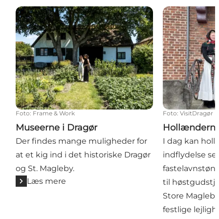
Museerne i Dragør
Hollænderne
Foto
:
Frame & Work
Foto
:
VisitDragør
Museerne i Dragør
Hollændern
Der findes mange muligheder for
I dag kan hol
at et kig ind i det historiske Dragør
indflydelse ses
og St. Magleby.
fastelavnstønd
Læs mere
til høstgudstje
Store Magleby
festlige lejlig