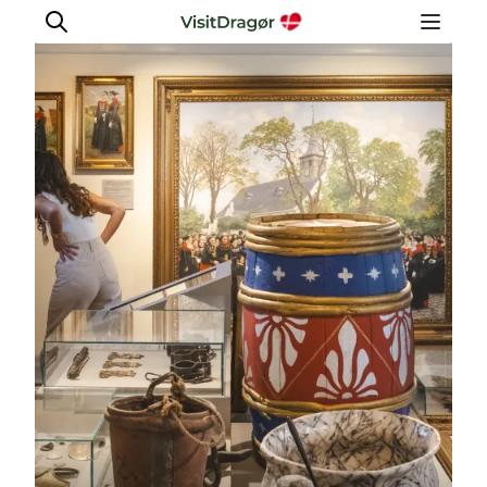
Oplev
Kultur & Historie
Byliv & Mad
Natur & Friluftsliv
For børn
Praktisk