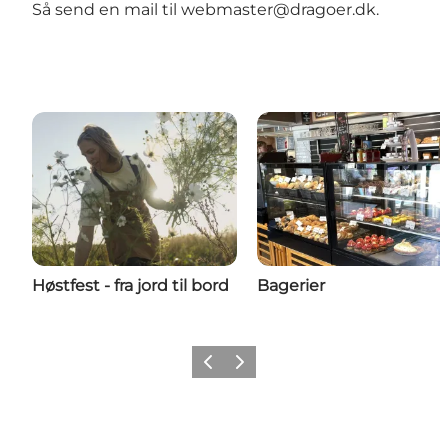
Så send en mail til
webmaster@dragoer.dk
.
Høstfest - fra jord til bord
Bagerier
Forrige billede
Næste billede