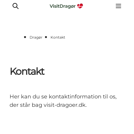
■
■
Dragør
Kontakt
Oplev
Kultur & Historie
Byliv & Mad
Kontakt
Natur & Friluftsliv
For børn
Praktisk
Her kan du se kontaktinformation til os,
der står bag visit-dragoer.dk.