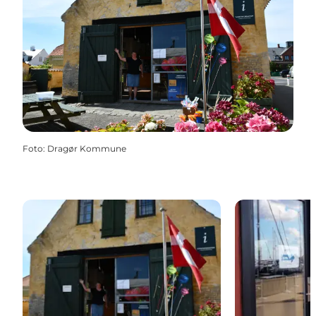
Foto
:
Dragør Kommune
Dragør Turistinformation
Havnekontore