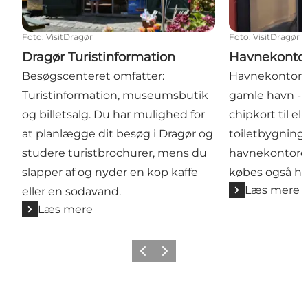
Foto
:
VisitDragør
Foto
:
VisitDragør
Dragør Turistinformation
Havnekonto
Besøgscenteret omfatter:
Havnekontoret
Turistinformation, museumsbutik
gamle havn - 
og billetsalg. Du har mulighed for
chipkort til e
at planlægge dit besøg i Dragør og
toiletbygninge
studere turistbrochurer, mens du
havnekontoret.
slapper af og nyder en kop kaffe
købes også he
Læs mere
eller en sodavand.
Læs mere
Forrige billede
Næste billede