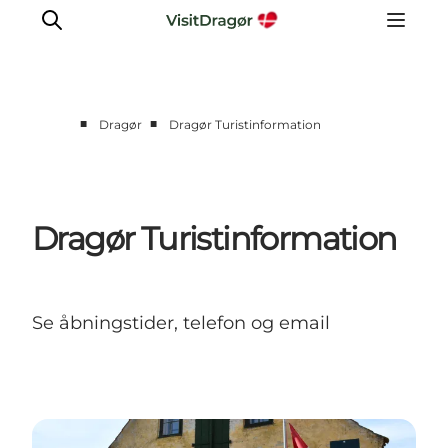
■
■
Dragør
Dragør Turistinformation
Oplev
Kultur & Historie
Byliv & Mad
Dragør Turistinformation
Natur & Friluftsliv
For børn
Praktisk
Se åbningstider, telefon og email