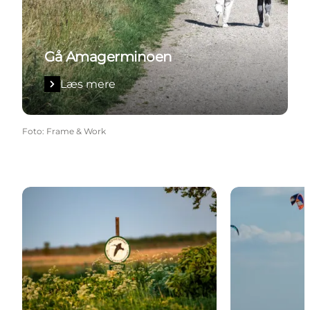
Gå Amagerminoen
Læs mere
Foto
:
Frame & Work
Sydvestpynten
Kitesurfing