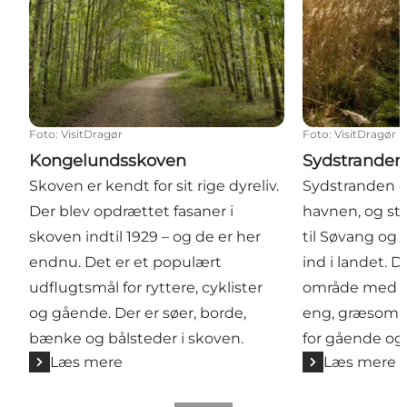
Foto
:
VisitDragør
Foto
:
VisitDragør
Kongelundsskoven
Sydstranden
Skoven er kendt for sit rige dyreliv.
Sydstranden e
Der blev opdrættet fasaner i
havnen, og st
skoven indtil 1929 – og de er her
til Søvang og 
endnu. Det er et populært
ind i landet. D
udflugtsmål for ryttere, cyklister
område med s
og gående. Der er søer, borde,
eng, græsområ
bænke og bålsteder i skoven.
for gående og
Læs mere
Læs mere