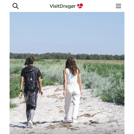
Oplev
Kultur & Historie
Byliv & Mad
Natur & Friluftsliv
For børn
Praktisk