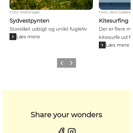
Foto
:
VisitDragør
Foto
:
Jens Cedersk
Sydvestpynten
Kitesurfing
Storslået udsigt og unikt fugleliv
Der er flere m
Læs mere
kitesurfe ud fo
Læs mere
Forrige billede
Næste billede
Share your wonders