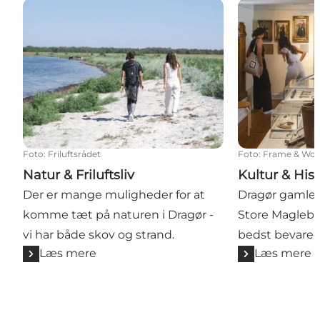
Natur & Friluftsliv
Kultur & Histor
Foto
:
Friluftsrådet
Foto
:
Frame & Wor
Natur & Friluftsliv
Kultur & Hist
Der er mange muligheder for at
Dragør gamle 
komme tæt på naturen i Dragør -
Store Magleby
vi har både skov og strand.
bedst bevared
Læs mere
Læs mere