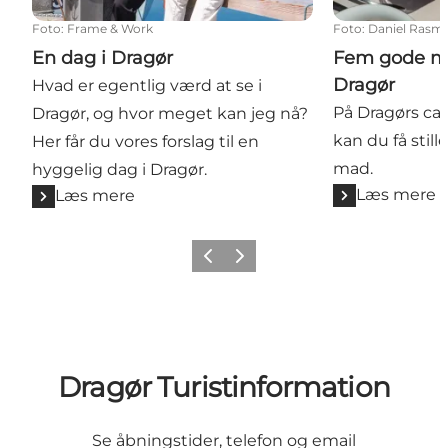
Foto
:
Frame & Work
Foto
:
Daniel Rasm
En dag i Dragør
Fem gode ma
Dragør
Hvad er egentlig værd at se i
På Dragørs caf
Dragør, og hvor meget kan jeg nå?
kan du få still
Her får du vores forslag til en
mad.
hyggelig dag i Dragør.
Læs mere
Læs mere
Forrige billede
Næste billede
Dragør Turistinformation
Se åbningstider, telefon og email