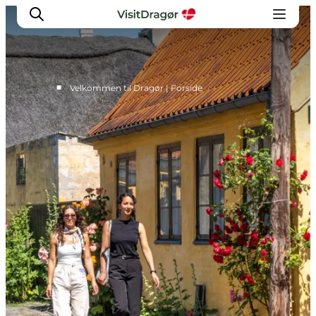
■
Velkommen til Dragør | Forside
Oplev
Kultur & Historie
Byliv & Mad
Natur & Friluftsliv
For børn
Praktisk