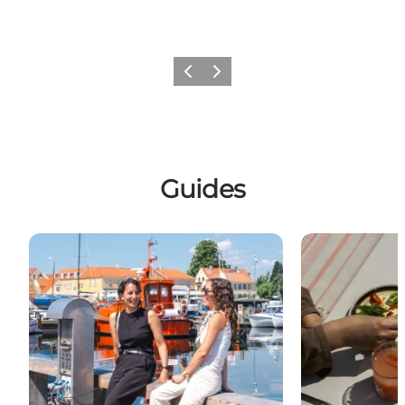
Forrige billede
Næste billede
Guides
En dag i Dragør
Fem gode mado