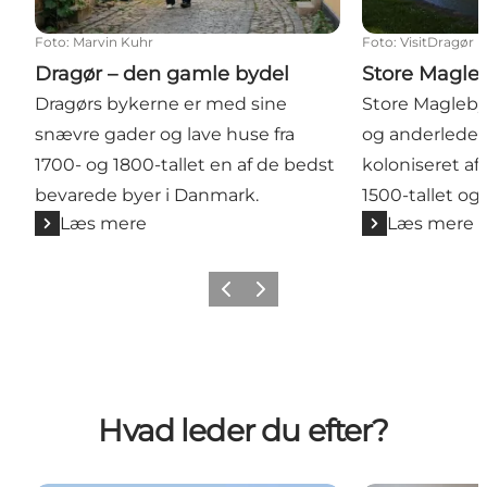
Foto
:
Marvin Kuhr
Foto
:
VisitDragør
Dragør – den gamle bydel
Store Magle
Dragørs bykerne er med sine
Store Magleb
snævre gader og lave huse fra
og anderledes 
1700- og 1800-tallet en af de bedst
koloniseret af
bevarede byer i Danmark.
1500-tallet og 
Læs mere
Læs mere
Forrige billede
Næste billede
Hvad leder du efter?