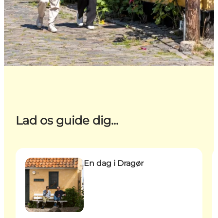
Lad os guide dig...
En dag i Dragør
O
En dag i Dragør