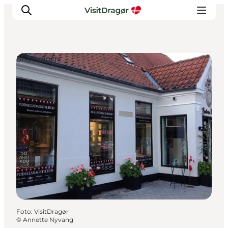
Shopping
Oplev
Kultur & Historie
Byliv & Mad
Natur & Friluftsliv
For børn
Praktisk
Foto
:
VisitDragør
©
Annette Nyvang