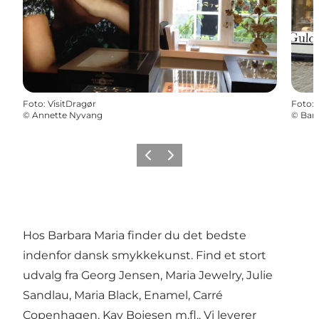
Foto
:
VisitDragør
Foto
:
©
Annette Nyvang
©
Barb
Forrige billede
Næste billede
Hos Barbara Maria finder du det bedste
indenfor dansk smykkekunst. Find et stort
udvalg fra Georg Jensen, Maria Jewelry, Julie
Sandlau, Maria Black, Enamel, Carré
Copenhagen, Kay Bojesen m.fl.. Vi leverer