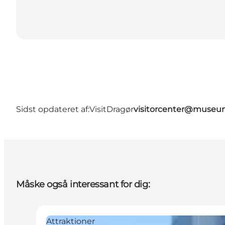
Sidst opdateret af:
VisitDragør
visitorcenter@muse
Måske også interessant for dig:
Attraktioner