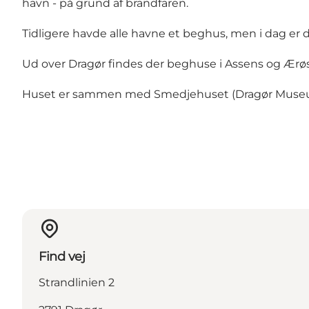
havn - på grund af brandfaren.
Tidligere havde alle havne et beghus, men i dag er
Ud over Dragør findes der beghuse i Assens og Ærø
Huset er sammen med Smedjehuset (Dragør Museu
Find vej
Strandlinien 2