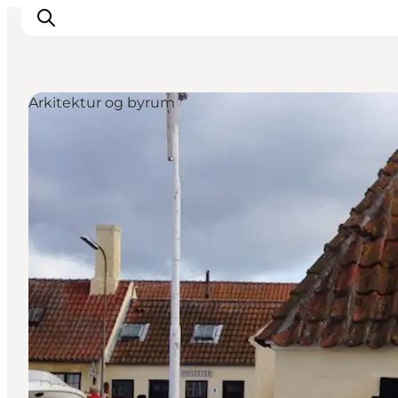
Arkitektur og byrum
Oplev
Kultur & Historie
Byliv & Mad
Natur & Friluftsliv
For børn
Praktisk