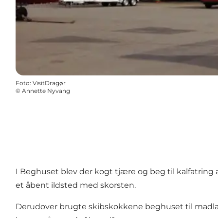
Foto
:
VisitDragør
©
Annette Nyvang
I Beghuset blev der kogt tjære og beg til kalfatring af
et åbent ildsted med skorsten.
Derudover brugte skibskokkene beghuset til madlavnin