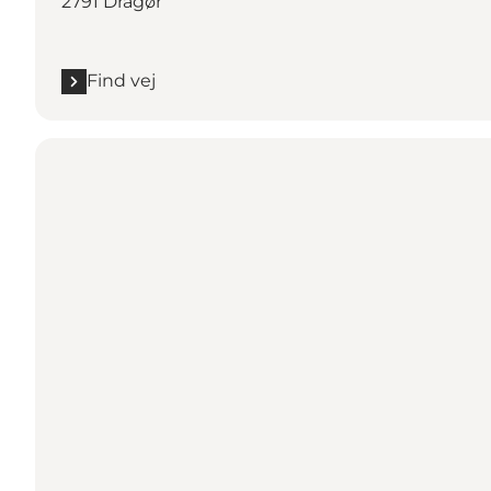
2791 Dragør
Find vej