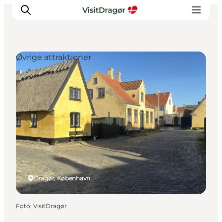
Øvrige attraktioner
Oplev
Kultur & Historie
Byliv & Mad
Natur & Friluftsliv
For børn
Praktisk
Dragør, København
Foto
:
VisitDragør