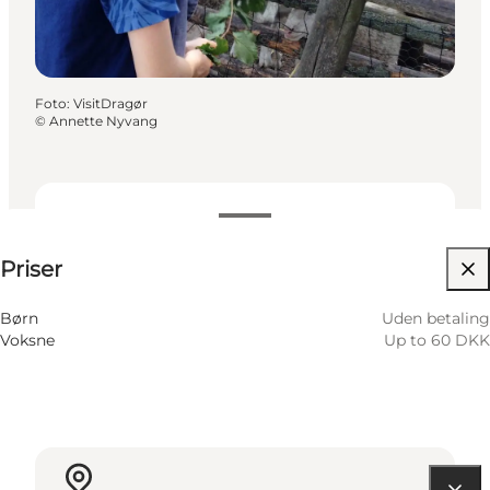
Foto
:
VisitDragør
©
Annette Nyvang
Se priser
Priser
Besøg hjemmeside
Børn
Uden betaling
Voksne
Up to 60 DKK