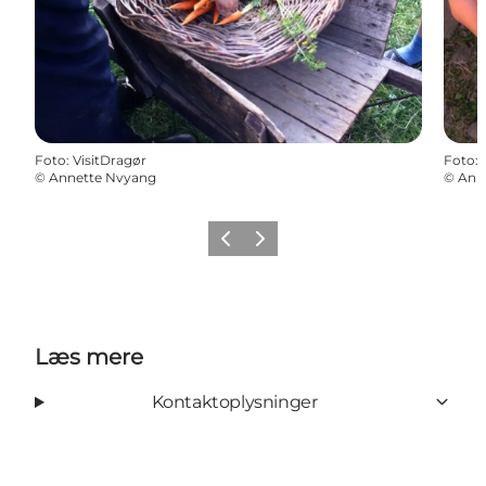
Foto
:
VisitDragør
Foto
:
©
Annette Nvyang
©
Ann
Forrige billede
Næste billede
Læs mere
Kontaktoplysninger