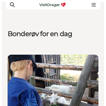
Bonderøv for en dag
Oplev
Kultur & Historie
Byliv & Mad
Det sker
Natur & Friluftsliv
For børn
Praktisk