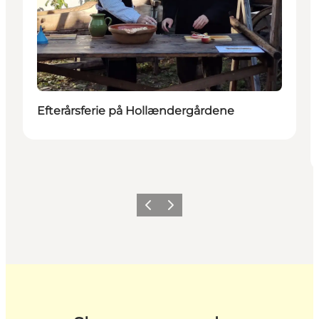
Efterårsferie på Hollændergårdene
Forrige billede
Næste billede