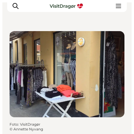
Shopping
Oplev
Kultur & Historie
Byliv & Mad
Natur & Friluftsliv
For børn
Praktisk
Foto
:
VisitDragør
©
Annette Nyvang