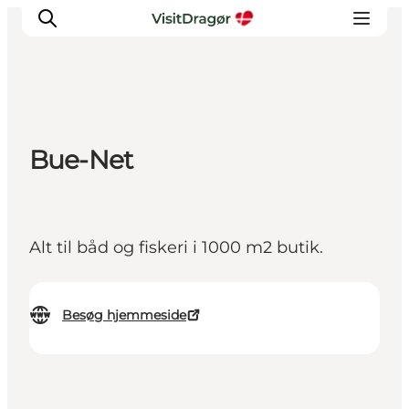
Oplev
Bue-Net
Kultur & Historie
Byliv & Mad
Natur & Friluftsliv
Alt til båd og fiskeri i 1000 m2 butik.
For børn
Praktisk
Besøg hjemmeside