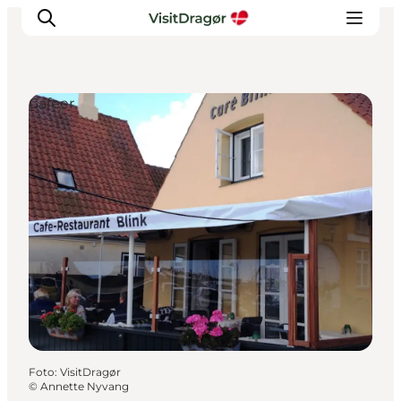
Cafeer
Oplev
Kultur & Historie
Byliv & Mad
Natur & Friluftsliv
For børn
Praktisk
Foto
:
VisitDragør
©
Annette Nyvang