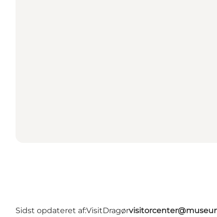
Sidst opdateret af:
VisitDragør
visitorcenter@muse