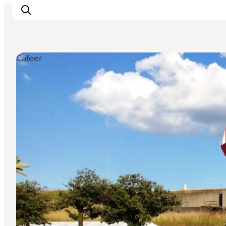
Cafeer
Oplev
Kultur & Historie
Byliv & Mad
Natur & Friluftsliv
For børn
Praktisk