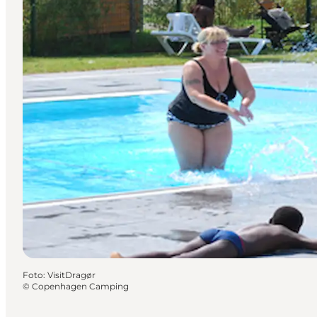
Foto
:
VisitDragør
©
Copenhagen Camping