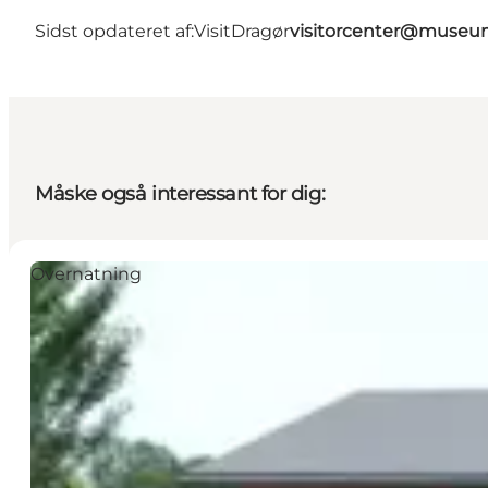
Sidst opdateret af:
VisitDragør
visitorcenter@muse
Måske også interessant for dig:
Overnatning