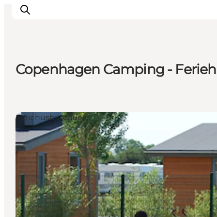
Copenhagen Camping - Ferieh
Oplev
Kultur & Historie
Byliv & Mad
Feriehusbureauer
Natur & Friluftsliv
For børn
Praktisk