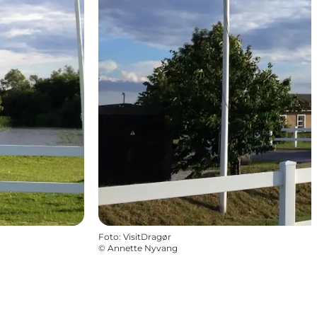
Foto
:
VisitDragør
©
Annette Nyvang