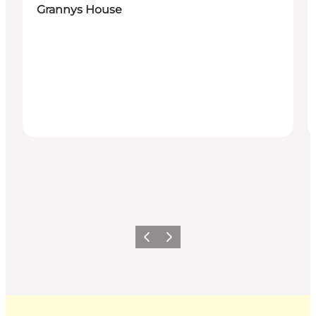
Grannys House
Forrige billede
Næste billede