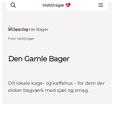
Shopping
Foto
:
VisitDragør
Oplev
Kultur & Historie
Byliv & Mad
Den Gamle Bager
Natur & Friluftsliv
For børn
Praktisk
Dit lokale kage- og kaffehus – for dem der
elsker bagværk med sjæl og smag.