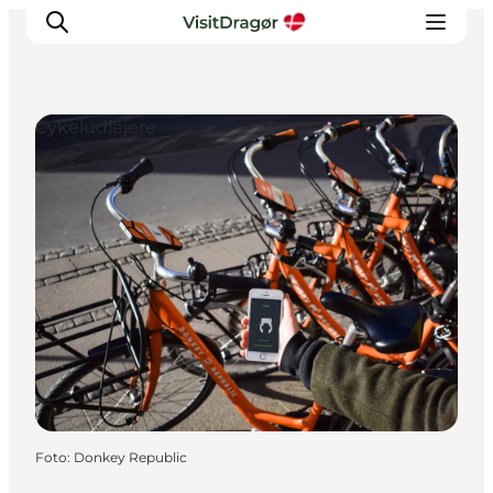
Cykeludlejere
Oplev
Kultur & Historie
Byliv & Mad
Natur & Friluftsliv
For børn
Praktisk
Foto
:
Donkey Republic