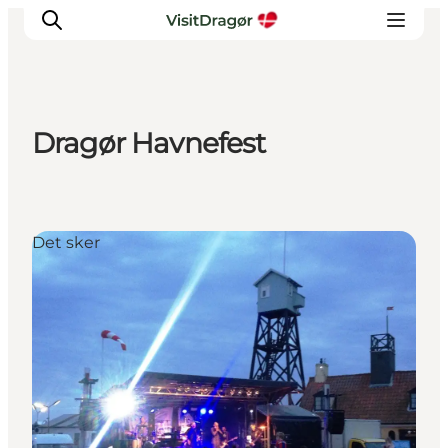
Dragør Havnefest
Oplev
Kultur & Historie
Byliv & Mad
Det sker
Natur & Friluftsliv
For børn
Praktisk