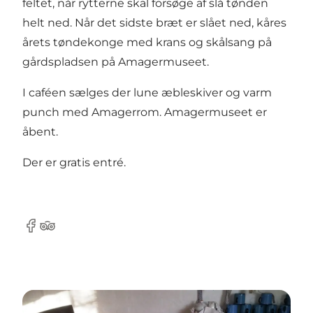
feltet, når rytterne skal forsøge af slå tønden
helt ned. Når det sidste bræt er slået ned, kåres
årets tøndekonge med krans og skålsang på
gårdspladsen på Amagermuseet.
I caféen sælges der lune æbleskiver og varm
punch med Amagerrom. Amagermuseet er
åbent.
Der er gratis entré.
Facebook
Tripadvisor