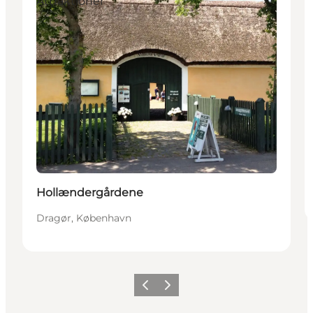
Attraktioner
Hollændergårdene
Dragør, København
Forrige billede
Næste billede