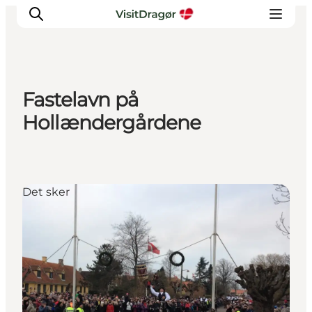
Fastelavn på
Oplev
Hollændergårdene
Kultur & Historie
Byliv & Mad
Natur & Friluftsliv
Det sker
For børn
Praktisk