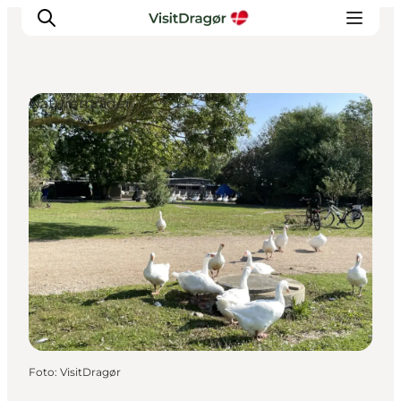
Naturområder
Oplev
Kultur & Historie
Byliv & Mad
Natur & Friluftsliv
For børn
Praktisk
Foto
:
VisitDragør