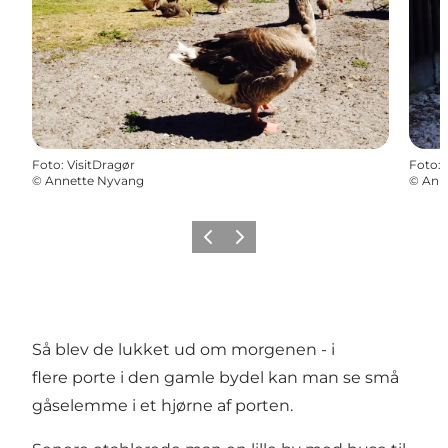
Foto
:
VisitDragør
Foto
:
©
Annette Nyvang
©
Ann
Forrige billede
Næste billede
Så blev de lukket ud om morgenen - i
flere porte i den gamle bydel kan man se små
gåselemme i et hjørne af porten.