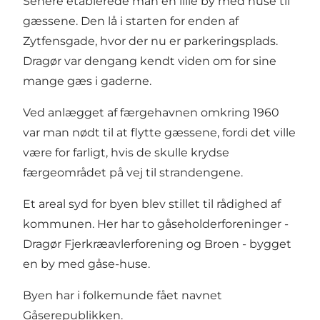
Senere etablerede man en lille by med huse til
gæssene. Den lå i starten for enden af
Zytfensgade, hvor der nu er parkeringsplads.
Dragør var dengang kendt viden om for sine
mange gæs i gaderne.
Ved anlægget af færgehavnen omkring 1960
var man nødt til at flytte gæssene, fordi det ville
være for farligt, hvis de skulle krydse
færgeområdet på vej til strandengene.
Et areal syd for byen blev stillet til rådighed af
kommunen. Her har to gåseholderforeninger -
Dragør Fjerkræavlerforening og Broen - bygget
en by med gåse-huse.
Byen har i folkemunde fået navnet
Gåserepublikken.