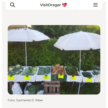
Shopping
Oplev
Kultur & Historie
Byliv & Mad
Natur & Friluftsliv
For børn
Praktisk
Foto
:
Gartneriet D. Riber