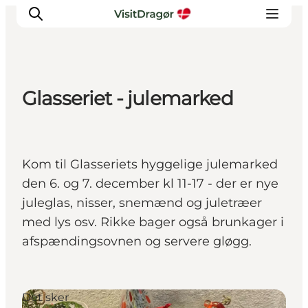
Glasseriet - julemarked
Oplev
Kultur & Historie
Byliv & Mad
Kom til Glasseriets hyggelige julemarked
Natur & Friluftsliv
den 6. og 7. december kl 11-17 - der er nye
For børn
juleglas, nisser, snemænd og juletræer
Praktisk
med lys osv. Rikke bager også brunkager i
afspændingsovnen og servere gløgg.
Det sker