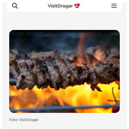
Øvrige aktiviteter
Oplev
Kultur & Historie
Byliv & Mad
Natur & Friluftsliv
For børn
Praktisk
Foto
:
VisitDragør