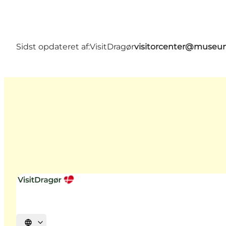
Sidst opdateret af:
VisitDragør
visitorcenter@muse
Vælg sprog