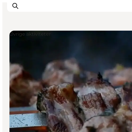
Øvrige aktiviteter
Oplev
Kultur & Historie
Byliv & Mad
Natur & Friluftsliv
For børn
Praktisk