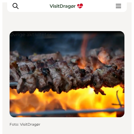
Øvrige aktiviteter
Oplev
Kultur & Historie
Byliv & Mad
Natur & Friluftsliv
For børn
Praktisk
Foto
:
VisitDragør