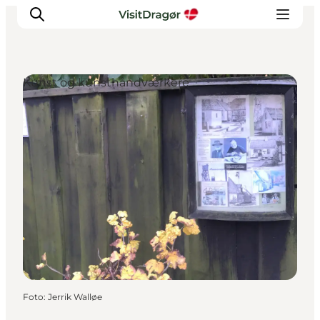
Kunst og kunsthåndværkere
Oplev
Kultur & Historie
Byliv & Mad
Natur & Friluftsliv
For børn
Praktisk
Foto
:
Jerrik Walløe