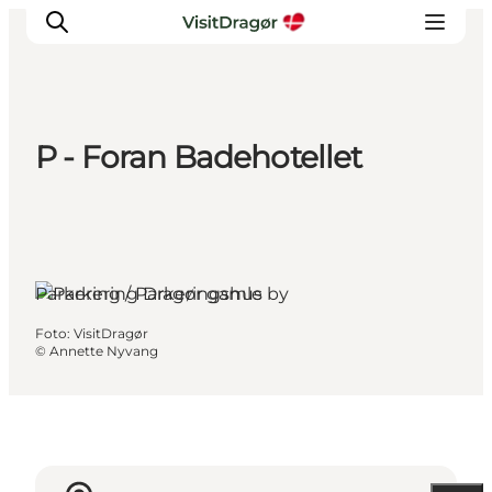
P - Foran Badehotellet
Oplev
Kultur & Historie
Byliv & Mad
Natur & Friluftsliv
Parkering / Parkeringshus
For børn
Foto
:
VisitDragør
Praktisk
©
Annette Nyvang