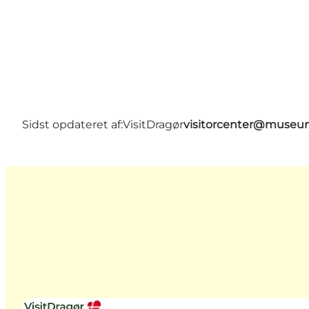
Sidst opdateret af:
VisitDragør
visitorcenter@muse