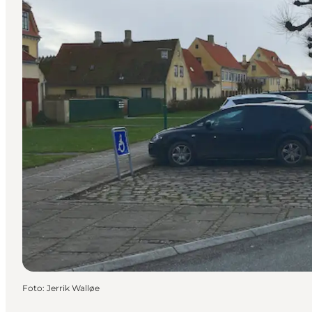
Foto
:
Jerrik Walløe