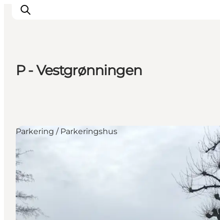
P - Vestgrønningen
Oplev
Kultur & Historie
Byliv & Mad
Natur & Friluftsliv
Parkering / Parkeringshus
For børn
Praktisk