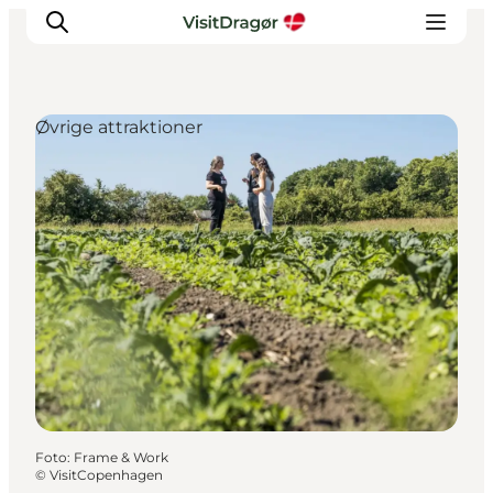
Øvrige attraktioner
Oplev
Kultur & Historie
Byliv & Mad
Natur & Friluftsliv
For børn
Praktisk
Foto
:
Frame & Work
©
VisitCopenhagen