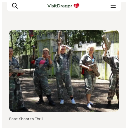
Forlystelses- og temaparker
Oplev
Kultur & Historie
Byliv & Mad
Natur & Friluftsliv
For børn
Praktisk
Foto
:
Shoot to Thrill