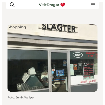
Shopping
Oplev
Kultur & Historie
Byliv & Mad
Natur & Friluftsliv
For børn
Praktisk
Foto
:
Jerrik Walløe