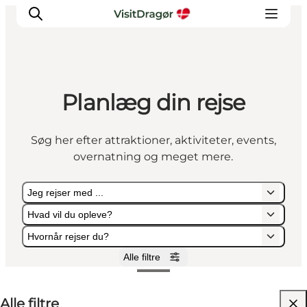
Planlæg din rejse
Oplev
Kultur & Historie
Søg her efter attraktioner, aktiviteter, events,
Byliv & Mad
overnatning og meget mere.
Natur & Friluftsliv
For børn
Jeg rejser med ...
Praktisk
Hvad vil du opleve?
Hvornår rejser du?
Alle filtre
Jeg rejser med ...
Hvad vil du opleve?
Hvornår rejser du?
Alle filtre