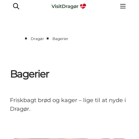
■
■
Dragør
Bagerier
Oplev
Kultur & Historie
Byliv & Mad
Bagerier
Natur & Friluftsliv
For børn
Praktisk
Friskbagt brød og kager – lige til at nyde i
Dragør.