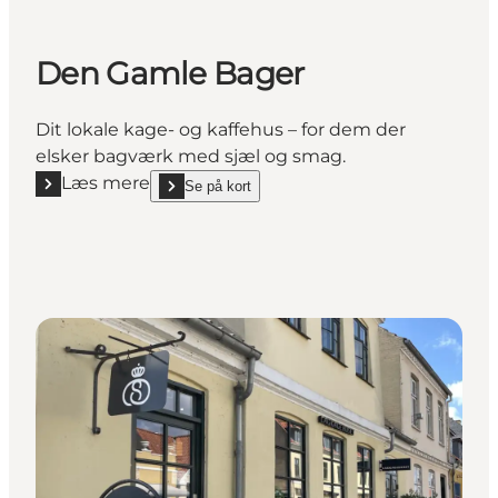
Den Gamle Bager
Dit lokale kage- og kaffehus – for dem der
elsker bagværk med sjæl og smag.
Læs mere
Se på kort
Læs mere "Den Gamle Bager"
show Den Gamle Bager on_map