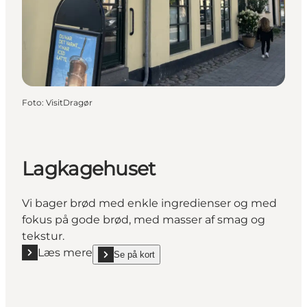
Foto
:
VisitDragør
Lagkagehuset
Vi bager brød med enkle ingredienser og med
fokus på gode brød, med masser af smag og
tekstur.
Læs mere
Se på kort
Læs mere "Lagkagehuset"
show Lagkagehuset on_map