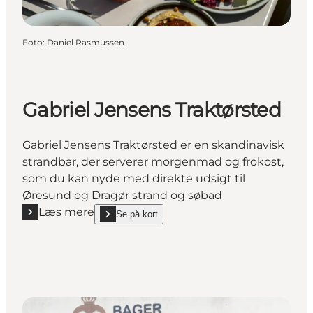
Foto
:
Daniel Rasmussen
Gabriel Jensens Traktørsted
Gabriel Jensens Traktørsted er en skandinavisk
strandbar, der serverer morgenmad og frokost,
som du kan nyde med direkte udsigt til
Øresund og Dragør strand og søbad
Læs mere
Se på kort
Læs mere "Gabriel Jensens Traktørsted"
show Gabriel Jensens Traktørsted on_map