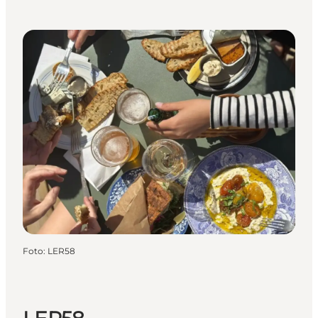
Foto
:
LER58