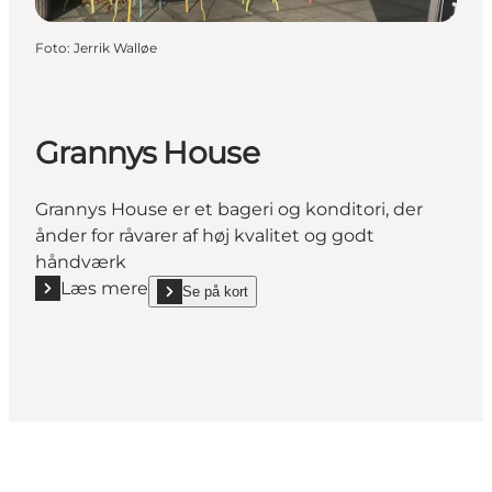
Foto
:
Jerrik Walløe
Grannys House
Grannys House er et bageri og konditori, der
ånder for råvarer af høj kvalitet og godt
håndværk
Læs mere
Se på kort
Læs mere "Grannys House"
show Grannys House on_map