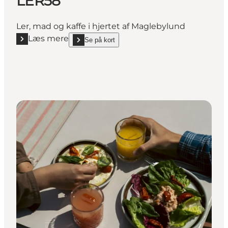
LER58
Ler, mad og kaffe i hjertet af Maglebylund
Læs mere
Se på kort
Læs mere "LER58"
show LER58 on_map