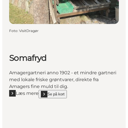
Foto
:
VisitDragør
Somafryd
Amagergartneri anno 1902 - et mindre gartneri
med lokale friske grøntvarer, direkte fra
Amagers fine muld til dig.
Læs mere
Se på kort
Læs mere "Somafryd"
show Somafryd on_map