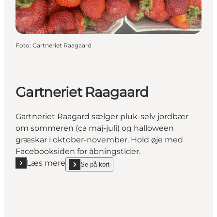
Foto
:
Gartneriet Raagaard
Gartneriet Raagaard
Gartneriet Raagard sælger pluk-selv jordbær
om sommeren (ca maj-juli) og halloween
græskar i oktober-november. Hold øje med
Facebooksiden for åbningstider.
Læs mere
Se på kort
Læs mere "Gartneriet Raagaard"
show Gartneriet Raagaard on_map