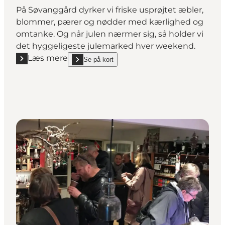
På Søvanggård dyrker vi friske usprøjtet æbler,
blommer, pærer og nødder med kærlighed og
omtanke. Og når julen nærmer sig, så holder vi
det hyggeligeste julemarked hver weekend.
Læs mere
Se på kort
Læs mere "Søvanggård"
show Søvanggård on_map