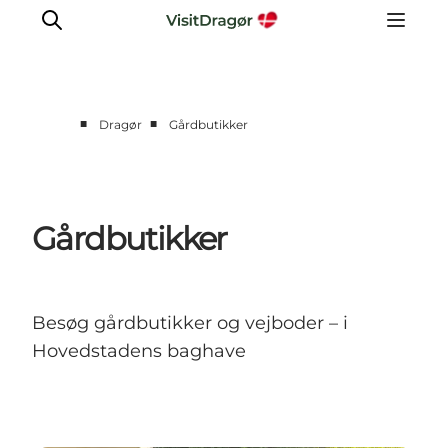
■
■
Dragør
Gårdbutikker
Oplev
Kultur & Historie
Byliv & Mad
Gårdbutikker
Natur & Friluftsliv
For børn
Praktisk
Besøg gårdbutikker og vejboder – i
Hovedstadens baghave