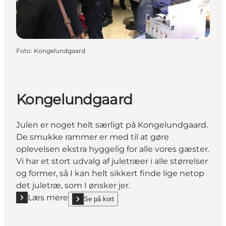
Foto
:
Kongelundgaard
Kongelundgaard
Julen er noget helt særligt på Kongelundgaard.
De smukke rammer er med til at gøre
oplevelsen ekstra hyggelig for alle vores gæster.
Vi har et stort udvalg af juletræer i alle størrelser
og former, så I kan helt sikkert finde lige netop
det juletræ, som I ønsker jer.
Læs mere
Se på kort
Læs mere "Kongelundgaard"
show Kongelundgaard on_map