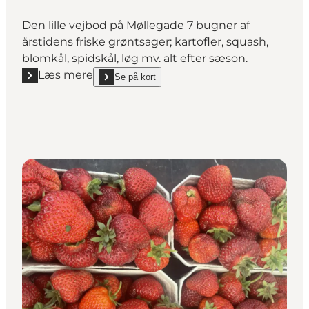
Den lille vejbod på Møllegade 7 bugner af
årstidens friske grøntsager; kartofler, squash,
blomkål, spidskål, løg mv. alt efter sæson.
Læs mere
Se på kort
Læs mere "Gartneriet D. Riber"
show Gartneriet D. Riber on_map