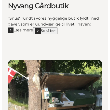
Nyvang Gårdbutik
"Snus" rundt i vores hyggelige butik fyldt med
gaver, som er uundværlige til livet i haven:
Læs mere
Se på kort
Læs mere "Nyvang Gårdbutik"
show Nyvang Gårdbutik on_map