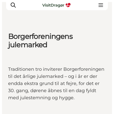
Borgerforeningens
Oplev
julemarked
Kultur & Historie
Byliv & Mad
Natur & Friluftsliv
Traditionen tro inviterer Borgerforeningen
For børn
til det årlige julemarked – og i år er der
Praktisk
endda ekstra grund til at fejre, for det er
30. gang, dørene åbnes til en dag fyldt
med julestemning og hygge.