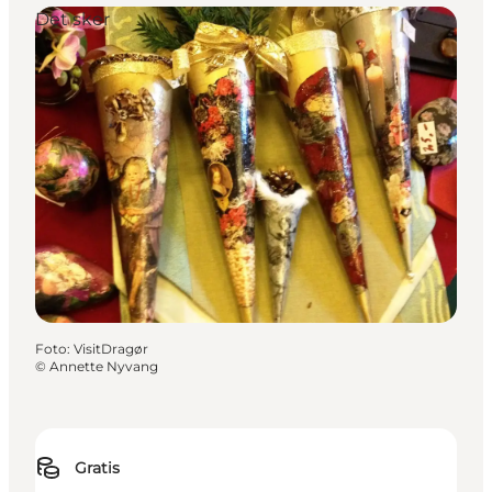
Det sker
Foto
:
VisitDragør
©
Annette Nyvang
Gratis