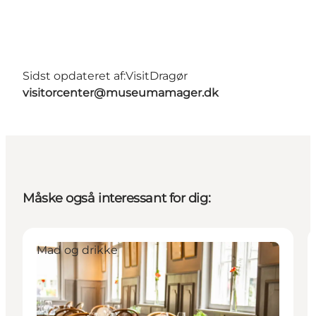
Sidst opdateret af:
VisitDragør
visitorcenter@museumamager.dk
Måske også interessant for dig:
Mad og drikke