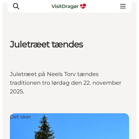
Juletræet tændes
Oplev
Kultur & Historie
Byliv & Mad
Juletræet på Neels Torv tændes
Natur & Friluftsliv
traditionen tro lørdag den 22. november
For børn
2025.
Praktisk
Det sker