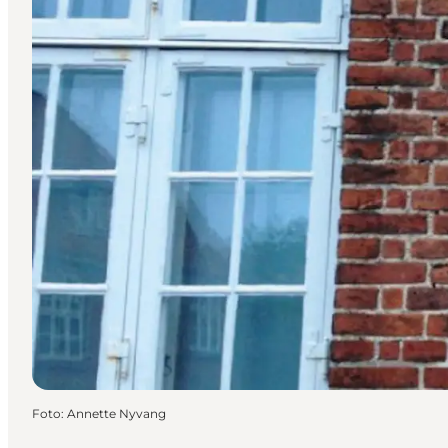
Foto
:
Annette Nyvang