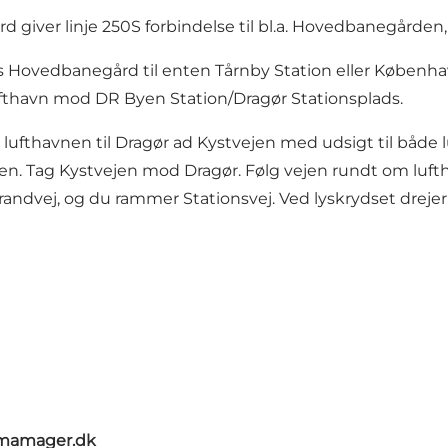
d giver linje 250S forbindelse til bl.a. Hovedbanegården
ns Hovedbanegård til enten Tårnby Station eller Københa
ufthavn mod DR Byen Station/Dragør Stationsplads.
lufthavnen til Dragør ad Kystvejen med udsigt til både l
len. Tag Kystvejen mod Dragør. Følg vejen rundt om luftha
vej, og du rammer Stationsvej. Ved lyskrydset drejer du
umamager.dk