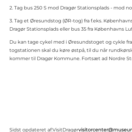
2. Tag bus 250 S mod Dragør Stationsplads - mod nor
3. Tag et Øresundstog (ØR-tog) fra f.eks. Københav
Dragør Stationsplads eller bus 35 fra Københavns L
Du kan tage cykel med i Øresundstoget og cykle fra 
togstationen skal du køre østpå, til du når rundkørs
kommer til Dragør Kommune. Fortsæt ad Nordre Strand
Sidst opdateret af:
VisitDragør
visitorcenter@muse