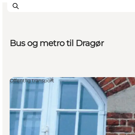
Bus og metro til Dragør
Oplev
Kultur & Historie
Byliv & Mad
Natur & Friluftsliv
Offentlig transport
For børn
Praktisk