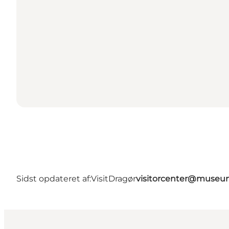
Sidst opdateret af:
VisitDragør
visitorcenter@muse