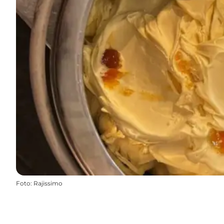
Foto
:
Rajissimo