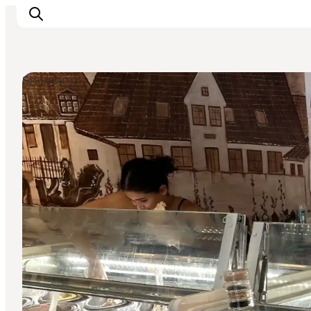
Shopping
Oplev
Kultur & Historie
Byliv & Mad
Natur & Friluftsliv
For børn
Praktisk