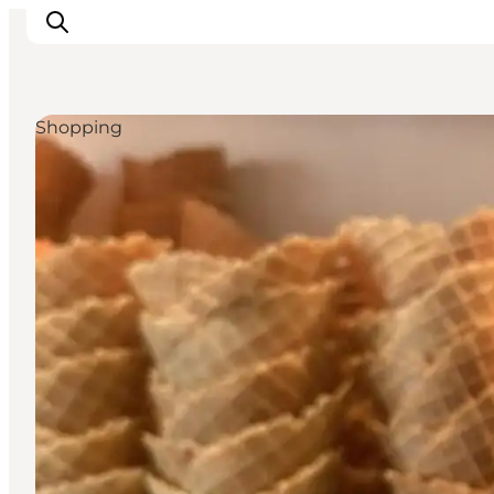
Shopping
Oplev
Kultur & Historie
Byliv & Mad
Natur & Friluftsliv
For børn
Praktisk