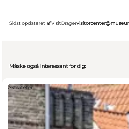
Sidst opdateret af:
VisitDragør
visitorcenter@muse
Måske også interessant for dig:
Aktiviteter