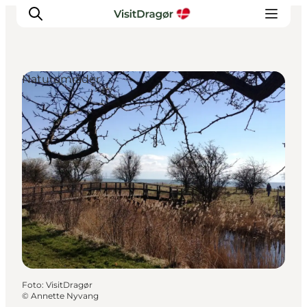
Naturområder
Oplev
Kultur & Historie
Byliv & Mad
Natur & Friluftsliv
For børn
Praktisk
Foto
:
VisitDragør
©
Annette Nyvang