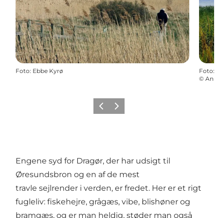
Foto
:
Ebbe Kyrø
Foto
:
©
Ann
Forrige billede
Næste billede
Engene syd for Dragør, der har udsigt til
Øresundsbron og en af de mest
travle sejlrender i verden, er fredet. Her er et rigt
fugleliv: fiskehejre, grågæs, vibe, blishøner og
bramgæs, og er man heldig, støder man også