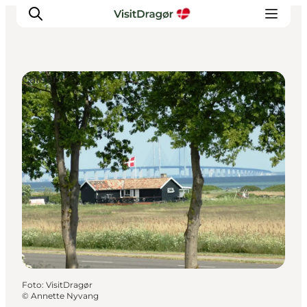
Cafeer
Oplev
Kultur & Historie
Byliv & Mad
Natur & Friluftsliv
For børn
Praktisk
Foto
:
VisitDragør
©
Annette Nyvang