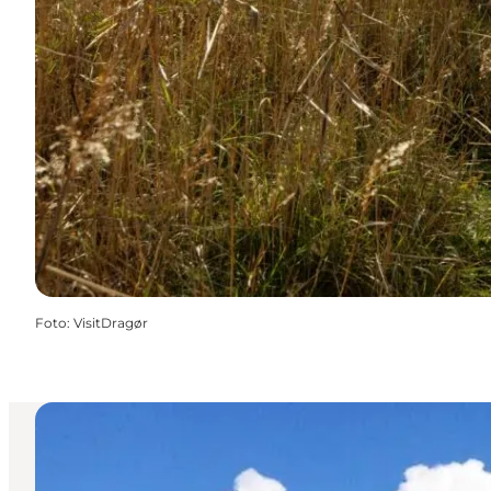
Foto
:
VisitDragør