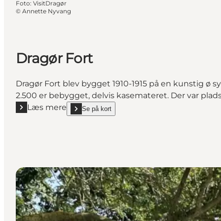
Foto
:
VisitDragør
©
Annette Nyvang
Dragør Fort
Dragør Fort blev bygget 1910-1915 på en kunstig ø s
2.500 er bebygget, delvis kasemateret. Der var plads
Læs mere
Se på kort
Læs mere "Dragør Fort"
show Dragør Fort on_map