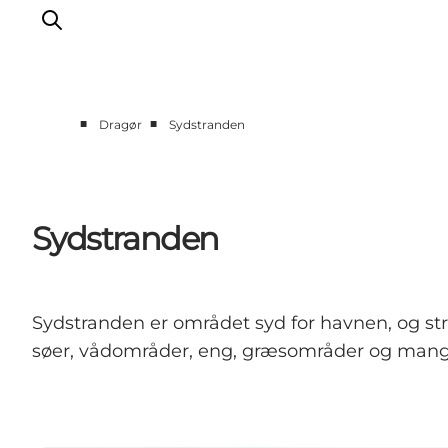
■
■
Dragør
Sydstranden
Oplev
Kultur & Historie
Byliv & Mad
Sydstranden
Natur & Friluftsliv
For børn
Praktisk
Sydstranden er området syd for havnen, og str
søer, vådområder, eng, græsområder og mange