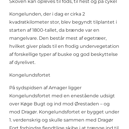
Skoven kan opleves til fods, til hest og på cykel
Kongelunden, der i dag er cirka 2
kvadratkilometer stor, blev begyndt tilplantet i
starten af 1800-tallet, da brænde var en
mangelvare. Den består mest af egetræer,
hvilket giver plads til en frodig undervegetation
af forskellige typer af buske og god beskyttelse
af dyrelivet.
Kongelundsfortet
På sydspidsen af Amager ligger
Kongelundsfortet med en enestående udsigt
over Køge Bugt og ind mod Ørestaden – og
mod Dragør. Kongelundsfortet er bygget under
1. verdenskrig og skulle sammen med Dragør
Fort forhindre fjendtlige skibe i at trænge ind til