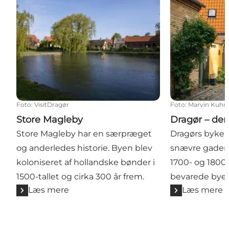
Foto
:
VisitDragør
Foto
:
Marvin Kuhr
Store Magleby
Dragør – de
Store Magleby har en særpræget
Dragørs byker
og anderledes historie. Byen blev
snævre gader 
koloniseret af hollandske bønder i
1700- og 1800-
1500-tallet og cirka 300 år frem.
bevarede byer
Læs mere
Læs mere