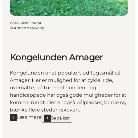
Foto
:
VisitDragør
©
Annette Nyvang
Kongelunden Amager
Kongelunden er et populært udflugtsmål på
Amager: Her er mulighed for at cykle, ride,
overnatte, gå tur med hunden - og
handicappede har også gode muligheder for at
komme rundt. Der er også bålpladser, borde og
bænke flere steder i skoven.
Læs mere
Se på kort
Læs mere "Kongelunden Amager"
show Kongelunden Amager on_map