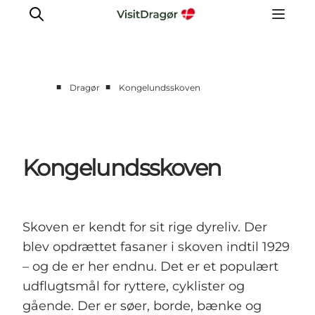
■
■
Dragør
Kongelundsskoven
Oplev
Kultur & Historie
Byliv & Mad
Kongelundsskoven
Natur & Friluftsliv
For børn
Praktisk
Skoven er kendt for sit rige dyreliv. Der
blev opdrættet fasaner i skoven indtil 1929
– og de er her endnu. Det er et populært
udflugtsmål for ryttere, cyklister og
gående. Der er søer, borde, bænke og