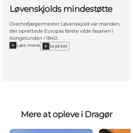
Løvenskjolds mindestøtte
Overhofjægermester Løvenskjold var manden,
der oprettede Europas første vilde fasaneri i
Kongelunden i 1840.
Læs mere
Se på kort
Læs mere "Løvenskjolds mindestøtte"
show Løvenskjolds mindestøtte on_map
Mere at opleve i Dragør
Store Magleby
Dragør – den 