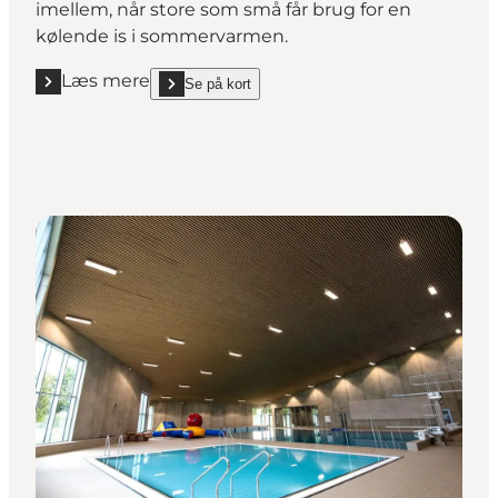
imellem, når store som små får brug for en
kølende is i sommervarmen.
Læs mere
Se på kort
Læs mere "Is i Dragør"
show Is i Dragør on_map