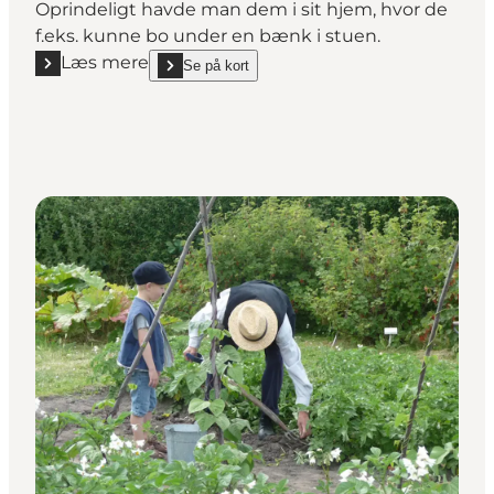
Oprindeligt havde man dem i sit hjem, hvor de
f.eks. kunne bo under en bænk i stuen.
Læs mere
Se på kort
Læs mere "Gåserepublikken"
show Gåserepublikken on_map