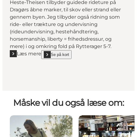
Heste-Theisen tilbyder guidede rideture på
Dragørs åbne marker, til skov eller strand eller
gennem byen. Jeg tilbyder også ridning som
ride- eller trækture og undervisning
(rideundervisning, hestehåndtering,
horsemanship, liberty = frihedsdressur, og
mere) i og omkring fold på Rytterager 5-7.
Læs mere
Se på kort
Læs mere "Heste-Theisen.dk"
show Heste-Theisen.dk on_map
Måske vil du også læse om: