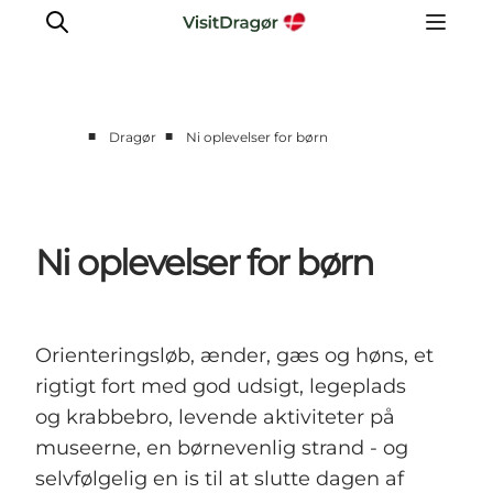
■
■
Dragør
Ni oplevelser for børn
Oplev
Kultur & Historie
Byliv & Mad
Ni oplevelser for børn
Natur & Friluftsliv
For børn
Praktisk
Orienteringsløb, ænder, gæs og høns, et
rigtigt fort med god udsigt, legeplads
og krabbebro, levende aktiviteter på
museerne, en børnevenlig strand - og
selvfølgelig en is til at slutte dagen af