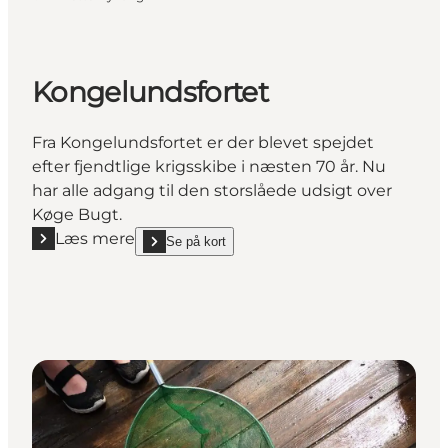
Kongelundsfortet
Fra Kongelundsfortet er der blevet spejdet
efter fjendtlige krigsskibe i næsten 70 år. Nu
har alle adgang til den storslåede udsigt over
Køge Bugt.
Læs mere
Se på kort
Læs mere "Kongelundsfortet"
show Kongelundsfortet on_map