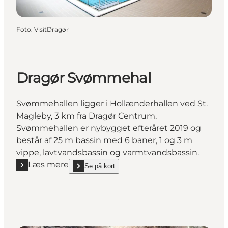
Foto
:
VisitDragør
Dragør Svømmehal
Svømmehallen ligger i Hollænderhallen ved St.
Magleby, 3 km fra Dragør Centrum.
Svømmehallen er nybygget efteråret 2019 og
består af 25 m bassin med 6 baner, 1 og 3 m
vippe, lavtvandsbassin og varmtvandsbassin.
Læs mere
Se på kort
Læs mere "Dragør Svømmehal"
show Dragør Svømmehal on_map