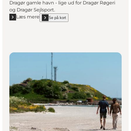
Dragør gamle havn - lige ud for Dragør Røgeri
og Dragør Sejlsport.
Læs mere
Se på kort
Læs mere "Krabbebroen"
show Krabbebroen on_map