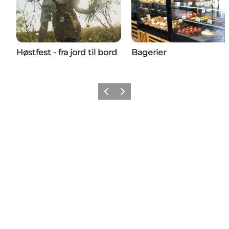
Høstfest - fra jord til bord
Bagerier
Forrige billede
Næste billede
Share your wonders