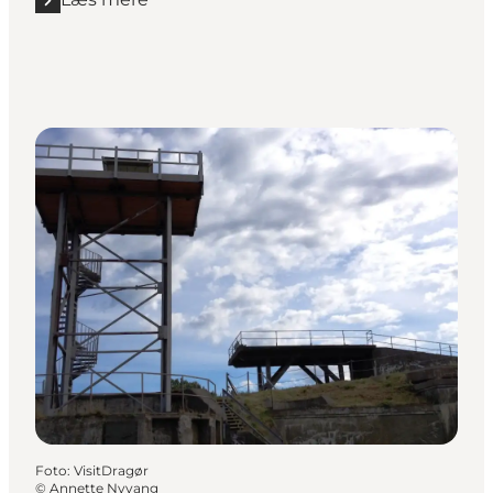
Læs mere "Legepladser"
Foto
:
VisitDragør
©
Annette Nyvang