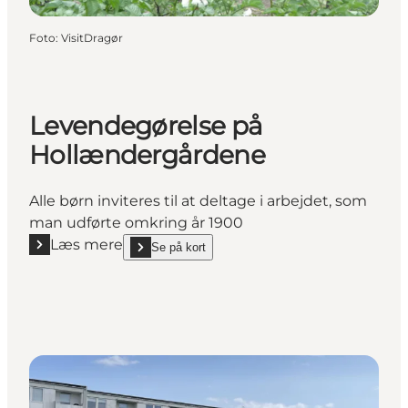
Foto
:
VisitDragør
Levendegørelse på
Hollændergårdene
Alle børn inviteres til at deltage i arbejdet, som
man udførte omkring år 1900
Læs mere
Se på kort
Læs mere "Levendegørelse på Hollændergårdene"
show Levendegørelse på Hollændergårdene on_map