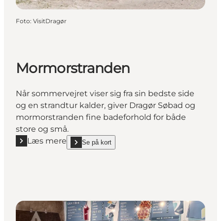
Foto
:
VisitDragør
Mormorstranden
Når sommervejret viser sig fra sin bedste side
og en strandtur kalder, giver Dragør Søbad og
mormorstranden fine badeforhold for både
store og små.
Læs mere
Se på kort
Læs mere "Mormorstranden"
show Mormorstranden on_map