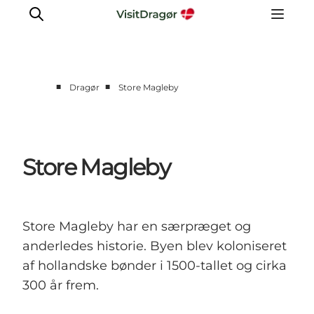
■
■
Dragør
Store Magleby
Oplev
Kultur & Historie
Byliv & Mad
Store Magleby
Natur & Friluftsliv
For børn
Praktisk
Store Magleby har en særpræget og
anderledes historie. Byen blev koloniseret
af hollandske bønder i 1500-tallet og cirka
300 år frem.