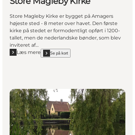
Store Magleby Kirke
Store Magleby Kirke er bygget på Amagers
højeste sted - 8 meter over havet. Den første
kirke på stedet er formodentligt opført i 1200-
tallet, men de nederlandske bønder, som blev
inviteret af…
Læs mere
Se på kort
Læs mere "Store Magleby Kirke"
show Store Magleby Kirke on_map