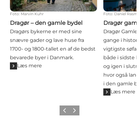
Foto
:
Marvin Kuhr
Foto
:
Daniel Rasm
Dragør – den gamle bydel
Dragør gaml
Dragørs bykerne er med sine
Dragør Gamle 
snævre gader og lave huse fra
gange i histor
1700- og 1800-tallet en af de bedst
vigtigste søfa
bevarede byer i Danmark.
både i sidste h
Læs mere
og igen i slutn
hvor også lang
i den gamle b
Læs mere
Forrige billede
Næste billede