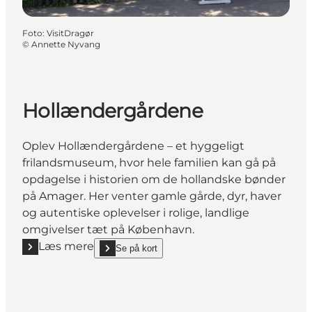
Foto
:
VisitDragør
©
Annette Nyvang
Hollændergårdene
Oplev Hollændergårdene – et hyggeligt
frilandsmuseum, hvor hele familien kan gå på
opdagelse i historien om de hollandske bønder
på Amager. Her venter gamle gårde, dyr, haver
og autentiske oplevelser i rolige, landlige
omgivelser tæt på København.
Læs mere
Se på kort
Læs mere "Hollændergårdene"
show Hollændergårdene on_map