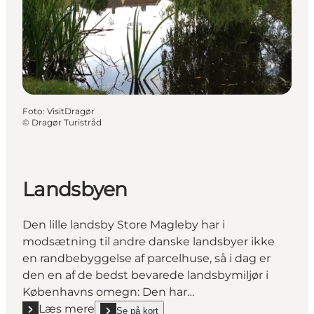
Foto
:
VisitDragør
©
Dragør Turistråd
Landsbyen
Den lille landsby Store Magleby har i
modsætning til andre danske landsbyer ikke
en randbebyggelse af parcelhuse, så i dag er
den en af de bedst bevarede landsbymiljør i
Københavns omegn: Den har…
Læs mere
Se på kort