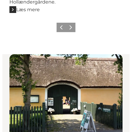
Hollændergårdene.
Læs mere
Forrige billede
Næste billede