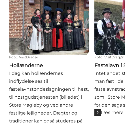
Foto
:
VisitDragør
Foto
:
VisitDragør
Hollænderne
Fastelavn i 
I dag kan hollændernes
Intet andet s
indflydelse ses til
man fast i de
fastelavnstøndeslagningen til hest,
fastelavnstradi
til høstgudstjenesten (billedet) i
som i Store Ma
Store Magleby og ved andre
for den sags sk
Læs mere
festlige lejligheder. Dragter og
traditioner kan også studeres på