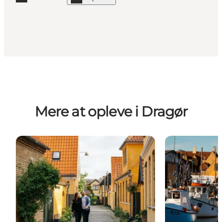
Læs mere "Landsbyen"
show Landsbyen on_map
Mere at opleve i Dragør
Dragør – den gamle bydel
Dragør gamle