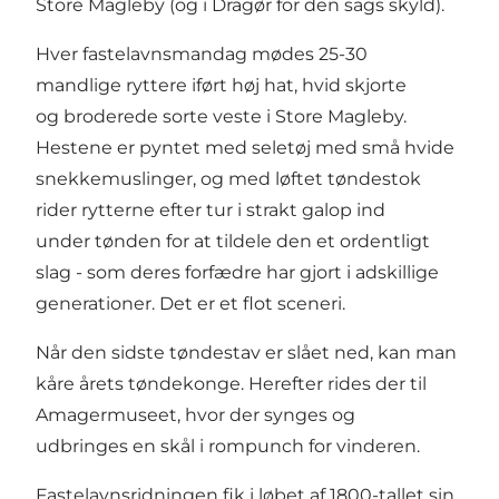
Store Magleby (og i Dragør for den sags skyld).
Hver fastelavnsmandag mødes 25-30
mandlige ryttere iført høj hat, hvid skjorte
og broderede sorte veste i Store Magleby.
Hestene er pyntet med seletøj med små hvide
snekkemuslinger, og med løftet tøndestok
rider rytterne efter tur i strakt galop ind
under tønden for at tildele den et ordentligt
slag - som deres forfædre har gjort i adskillige
generationer. Det er et flot sceneri.
Når den sidste tøndestav er slået ned, kan man
kåre årets tøndekonge. Herefter rides der til
Amagermuseet, hvor der synges og
udbringes en skål i rompunch for vinderen.
Fastelavnsridningen fik i løbet af 1800-tallet sin