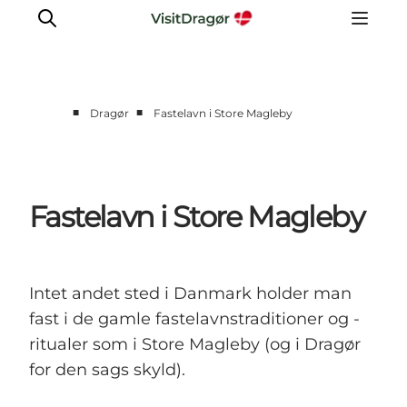
■
■
Dragør
Fastelavn i Store Magleby
Oplev
Kultur & Historie
Byliv & Mad
Fastelavn i Store Magleby
Natur & Friluftsliv
For børn
Praktisk
Intet andet sted i Danmark holder man
fast i de gamle fastelavnstraditioner og -
ritualer som i Store Magleby (og i Dragør
for den sags skyld).