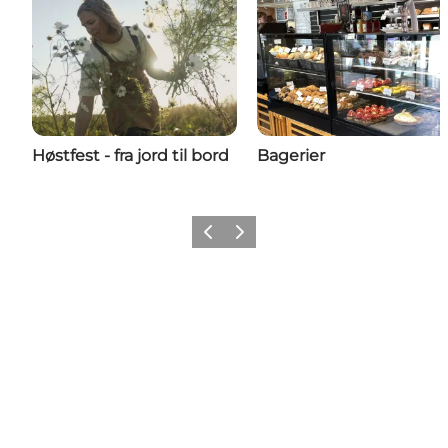
Høstfest - fra jord til bord
Bagerier
Forrige billede
Næste billede
Share your wonders