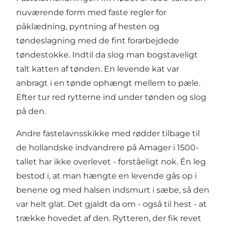
nuværende form med faste regler for
påklædning, pyntning af hesten og
tøndeslagning med de fint forarbejdede
tøndestokke. Indtil da slog man bogstaveligt
talt katten af tønden. En levende kat var
anbragt i en tønde ophængt mellem to pæle.
Efter tur red rytterne ind under tønden og slog
på den.
Andre fastelavnsskikke med rødder tilbage til
de hollandske indvandrere på Amager i 1500-
tallet har ikke overlevet - forståeligt nok. Én leg
bestod i, at man hængte en levende gås op i
benene og med halsen indsmurt i sæbe, så den
var helt glat. Det gjaldt da om - også til hest - at
trække hovedet af den. Rytteren, der fik revet