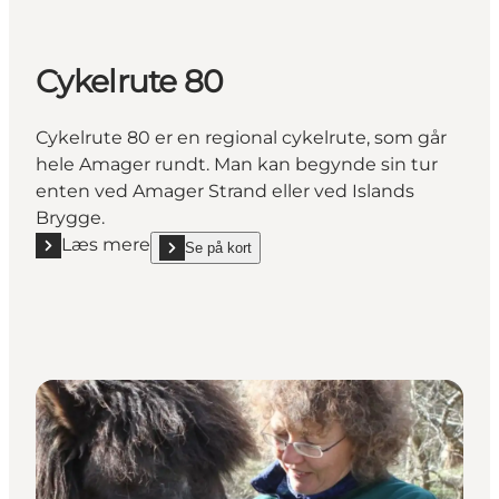
Cykelrute 80
Cykelrute 80 er en regional cykelrute, som går
hele Amager rundt. Man kan begynde sin tur
enten ved Amager Strand eller ved Islands
Brygge.
Læs mere
Se på kort
Læs mere "Cykelrute 80"
show Cykelrute 80 on_map