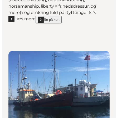
horsemanship, liberty = frihedsdressur, og
mere) i og omkring fold på Rytterager 5-7.
Læs mere
Se på kort
Læs mere "Heste-Theisen.dk"
show Heste-Theisen.dk on_map