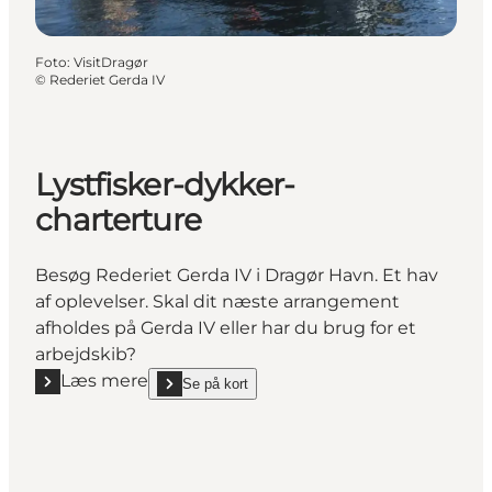
Foto
:
VisitDragør
©
Rederiet Gerda IV
Lystfisker-dykker-
charterture
Besøg Rederiet Gerda IV i Dragør Havn. Et hav
af oplevelser. Skal dit næste arrangement
afholdes på Gerda IV eller har du brug for et
arbejdskib?
Læs mere
Se på kort
Læs mere "Lystfisker-dykker-charterture"
show Lystfisker-dykker-charterture on_map