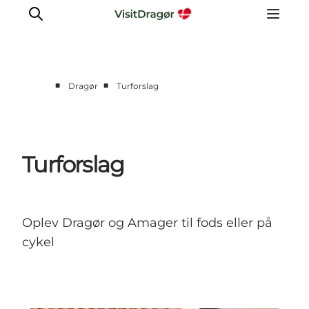
■
■
Dragør
Turforslag
Oplev
Kultur & Historie
Byliv & Mad
Turforslag
Natur & Friluftsliv
For børn
Praktisk
Oplev Dragør og Amager til fods eller på
cykel