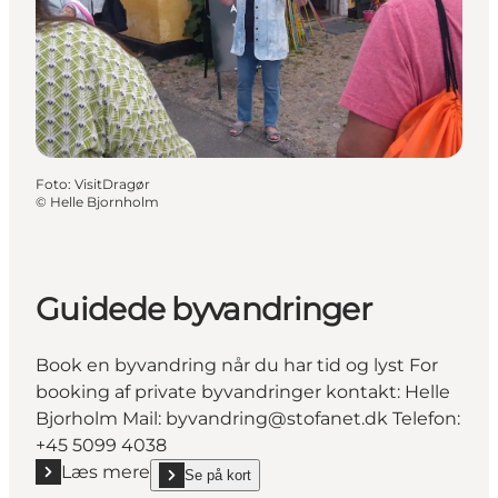
Foto
:
VisitDragør
©
Helle Bjornholm
Guidede byvandringer
Book en byvandring når du har tid og lyst For
booking af private byvandringer kontakt: Helle
Bjorholm Mail: byvandring@stofanet.dk Telefon:
+45 5099 4038
Læs mere
Se på kort
Læs mere "Guidede byvandringer"
show Guidede byvandringer on_map