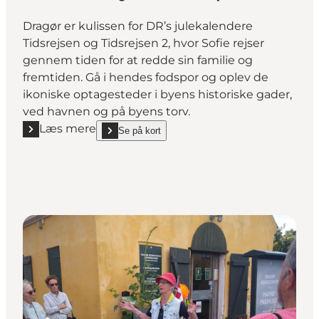
Dragør er kulissen for DR’s julekalendere
Tidsrejsen og Tidsrejsen 2, hvor Sofie rejser
gennem tiden for at redde sin familie og
fremtiden. Gå i hendes fodspor og oplev de
ikoniske optagesteder i byens historiske gader,
ved havnen og på byens torv.
Læs mere
Se på kort
Læs mere "Gå i Tidsrejsens fodspor"
show Gå i Tidsrejsens fodspor on_map