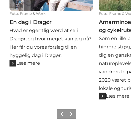
Foto
:
Frame & Work
Foto
:
Frame & Wor
En dag i Dragør
Amarminoen:
og cykelrute
Hvad er egentlig værd at se i
Som en lille b
Dragør, og hvor meget kan jeg nå?
himmelstrøg,
Her får du vores forslag til en
dig en ganske
hyggelig dag i Dragør.
Læs mere
naturoplevel
vandrerute på
2020 været p
lokale og turis
Læs mere
Forrige billede
Næste billede