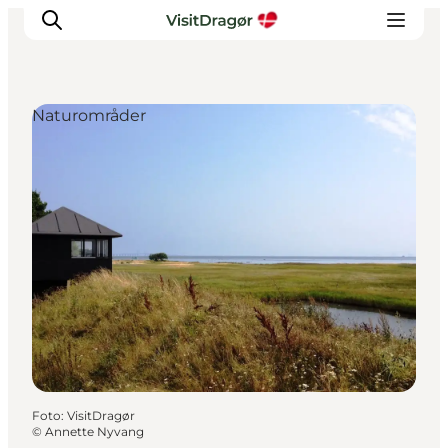
Naturområder
Oplev
Kultur & Historie
Byliv & Mad
Natur & Friluftsliv
For børn
Praktisk
Foto
:
VisitDragør
©
Annette Nyvang