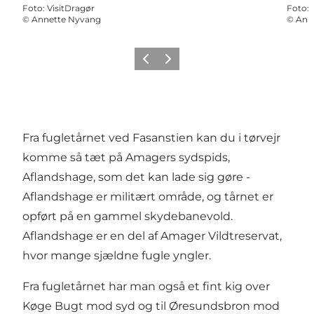
Foto
:
VisitDragør
Foto
:
©
Annette Nyvang
©
Ann
Forrige billede
Næste billede
Fra fugletårnet ved Fasanstien kan du i tørvejr
komme så tæt på Amagers sydspids,
Aflandshage, som det kan lade sig gøre -
Aflandshage er militært område, og tårnet er
opført på en gammel skydebanevold.
Aflandshage er en del af Amager Vildtreservat,
hvor mange sjældne fugle yngler.
Fra fugletårnet har man også et fint kig over
Køge Bugt mod syd og til Øresundsbron mod