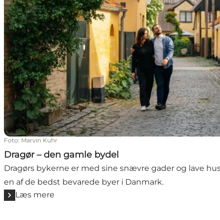
Foto
:
Marvin Kuhr
Dragør – den gamle bydel
Dragørs bykerne er med sine snævre gader og lave huse
en af de bedst bevarede byer i Danmark.
Læs mere