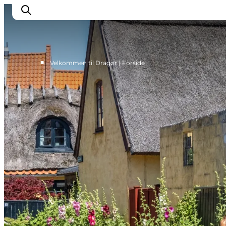
■
Velkommen til Dragør | Forside
Oplev
Kultur & Historie
Byliv & Mad
Natur & Friluftsliv
For børn
Praktisk