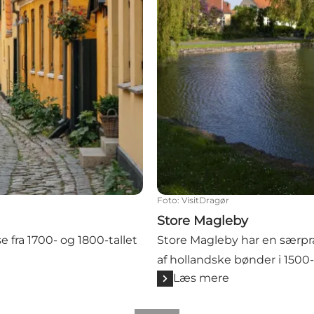
Foto
:
VisitDragør
Store Magleby
 fra 1700- og 1800-tallet
Store Magleby har en særpræ
af hollandske bønder i 1500-t
Læs mere