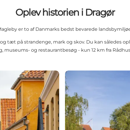
Oplev historien i Dragør
agleby er to af Danmarks bedst bevarede landsbymiljøe
og tæt på strandenge, mark og skov. Du kan således opl
, museums- og restaurantbesøg - kun 12 km fra Rådhu
Store Magleby