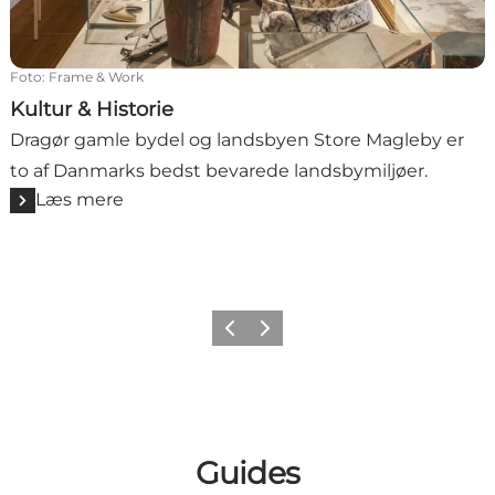
Foto
:
Frame & Work
Kultur & Historie
Dragør gamle bydel og landsbyen Store Magleby er
to af Danmarks bedst bevarede landsbymiljøer.
Læs mere
Forrige billede
Næste billede
Guides