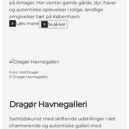
på Amager. Her venter gamle gårde, dyr, haver
og autentiske oplevelser i rolige, landlige
omgivelser tæt på København.
Læs mere
Se på kort
Læs mere "Hollændergårdene"
show Hollændergårdene on_map
Foto
:
VisitDragør
©
Dragør Havnegalleri
Dragør Havnegalleri
Samtidskunst med skiftende udstillinger i det
charmerende og autentiske galleri med