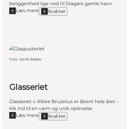
beliggenhed lige ned til Dragørs gamle havn.
Læs mere
Se på kort
Læs mere "Dragør Havnegalleri"
show Dragør Havnegalleri on_map
Foto
:
Jerrik Walløe
Glasseriet
Glasseriet v. Rikke Bruzelius er åbent hele året –
Kik ind til en varm og unik oplevelse
Læs mere
Se på kort
Læs mere "Glasseriet"
show Glasseriet on_map