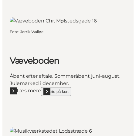
Foto
:
Jerrik Walløe
Væveboden
Åbent efter aftale. Sommeråbent juni-august.
Julemarked i december.
Læs mere
Se på kort
Læs mere "Væveboden"
show Væveboden on_map