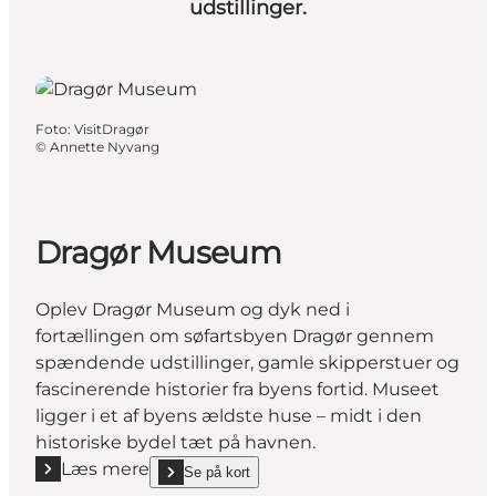
udstillinger.
Foto
:
VisitDragør
©
Annette Nyvang
Dragør Museum
Oplev Dragør Museum og dyk ned i
fortællingen om søfartsbyen Dragør gennem
spændende udstillinger, gamle skipperstuer og
fascinerende historier fra byens fortid. Museet
ligger i et af byens ældste huse – midt i den
historiske bydel tæt på havnen.
Læs mere
Se på kort
Læs mere "Dragør Museum"
show Dragør Museum on_map