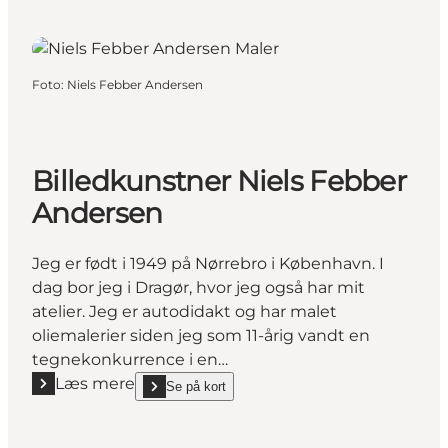
Foto
:
Niels Febber Andersen
Billedkunstner Niels Febber
Andersen
Jeg er født i 1949 på Nørrebro i København. I
dag bor jeg i Dragør, hvor jeg også har mit
atelier. Jeg er autodidakt og har malet
oliemalerier siden jeg som 11-årig vandt en
tegnekonkurrence i en…
Læs mere
Se på kort
Læs mere "Billedkunstner Niels Febber Andersen"
show Billedkunstner Niels Febber Andersen on_map