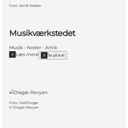
Foto
:
Jerrik Walløe
Musikværkstedet
Musik - Noder - Antik
Læs mere
Se på kort
Læs mere "Musikværkstedet"
show Musikværkstedet on_map
Foto
:
VisitDragør
©
Dragør Revyen