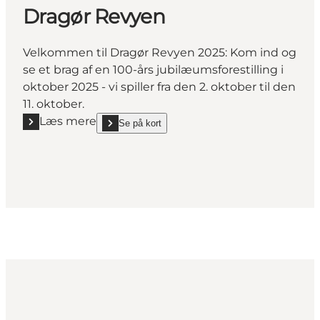
Dragør Revyen
Velkommen til Dragør Revyen 2025: Kom ind og
se et brag af en 100-års jubilæumsforestilling i
oktober 2025 - vi spiller fra den 2. oktober til den
11. oktober.
Læs mere
Se på kort
Læs mere "Dragør Revyen"
show Dragør Revyen on_map