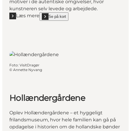
motiver i de autentiske omgivelser, hvor
kunstneren selv levede og arbejdede.
Læs mere
Se på kort
Læs mere "Mølsteds Atelier"
show Mølsteds Atelier on_map
Foto
:
VisitDragør
©
Annette Nyvang
Hollændergårdene
Oplev Hollændergårdene – et hyggeligt
frilandsmuseum, hvor hele familien kan gå på
opdagelse i historien om de hollandske bønder