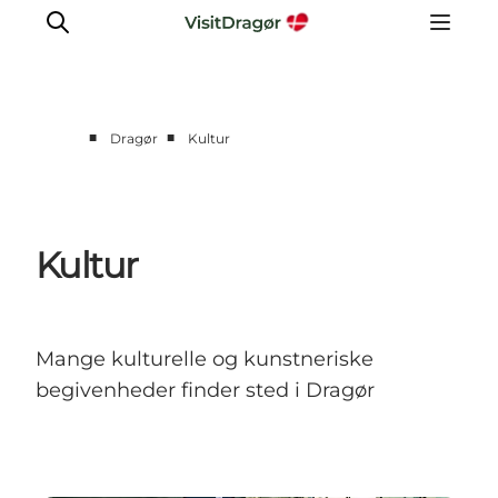
■
■
Dragør
Kultur
Oplev
Kultur & Historie
Byliv & Mad
Kultur
Natur & Friluftsliv
For børn
Praktisk
Mange kulturelle og kunstneriske
begivenheder finder sted i Dragør