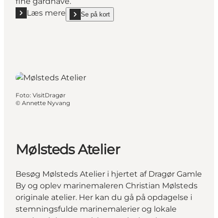
fine gårdhave.
Læs mere
Se på kort
Læs mere "Dragør Bibliotek"
show Dragør Bibliotek on_map
Foto
:
VisitDragør
©
Annette Nyvang
Mølsteds Atelier
Besøg Mølsteds Atelier i hjertet af Dragør Gamle
By og oplev marinemaleren Christian Mølsteds
originale atelier. Her kan du gå på opdagelse i
stemningsfulde marinemalerier og lokale