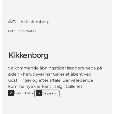
Foto
:
Jerrik Walløe
Kikkenborg
Se kommende åbningstider længere nede på
siden - herudover har Galleriet åbent ved
udstillinger og efter aftale. Der vil løbende
komme nye værker til salg i Galleriet.
Læs mere
Se på kort
Læs mere "Kikkenborg"
show Kikkenborg on_map